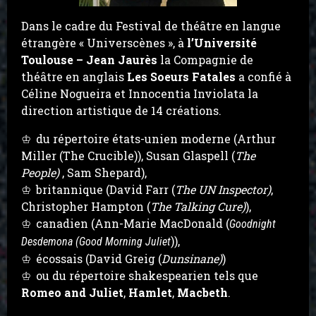
Dans le cadre du Festival de théâtre en langue
étrangère « Universcènes »,
à
l’Université
Toulouse – Jean Jaurès
la Compagnie de
théâtre en anglais
Les Soeurs Fatales
a confié à
Céline Nogueira et Innocentia Inviolata la
direction artistique de 14 créations.
du répertoire états-unien moderne (Arthur
Miller (The Crucible)), Susan Glaspell (
The
People)
, Sam Shepard),
britannique (David Farr (
The UN Inspector)
,
Christopher Hampton (
The Talking Cure)
),
canadien (Ann-Marie MacDonald (
Goodnight
)),
Desdemona (Good Morning Juliet
écossais (David Greig (
Dunsinane)
)
ou du répertoire shakespearien tels que
Romeo and Juliet
,
Hamlet
,
Macbeth
.