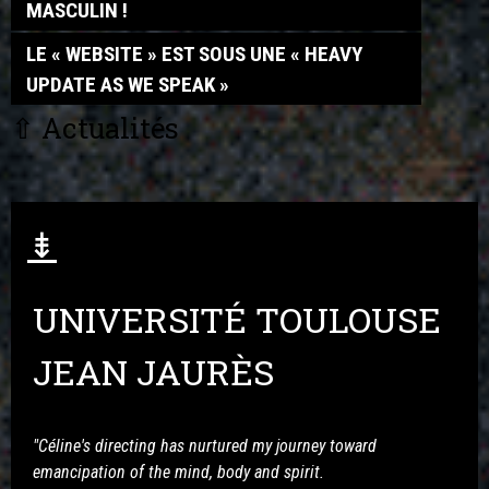
MASCULIN !
LE « WEBSITE » EST SOUS UNE « HEAVY
UPDATE AS WE SPEAK »
⇧
Actualités
⇟
UNIVERSITÉ TOULOUSE
JEAN JAURÈS
"Céline's directing has nurtured my journey toward 
emancipation of the mind, body and spirit.