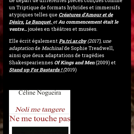
de départ de différentes pièces conçues comme
un Triptique de formats hybrides et immersifs
atypiques telles que
Créatures d’Amour et de
Désirs
,
Le Banquet,
et
Au commencement était le
ventre…
jouées en théâtres et musées.
Elle écrit également
Pa.tri.ar.chy
(2017),
une
adaptation
de
Machinal
de Sophie Treadwell,
ainsi que deux adaptations de tragédies
Shakespeariennes
Of Kings and Men
(2009)
et
Stand up For Bastards !
(
2019)