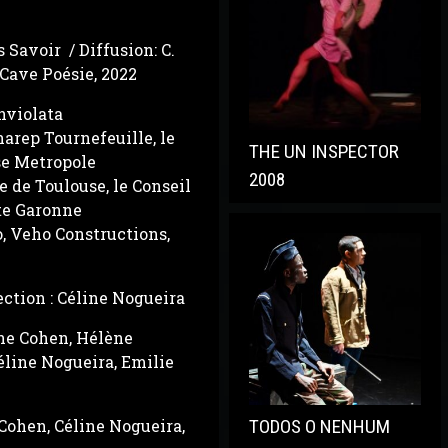
s Savoir / Diffusion: C.
 Cave Poésie, 2022
nviolata
narep Tournefeuille, le
THE UN INSPECTOR
se Metropole
2008
e de Toulouse, le Conseil
te Garonne
o, Veho Constructions,
ection : Céline Nogueira
ine Cohen, Hélène
éline Nogueira, Emilie
Cohen, Céline Nogueira,
TODOS O NENHUM